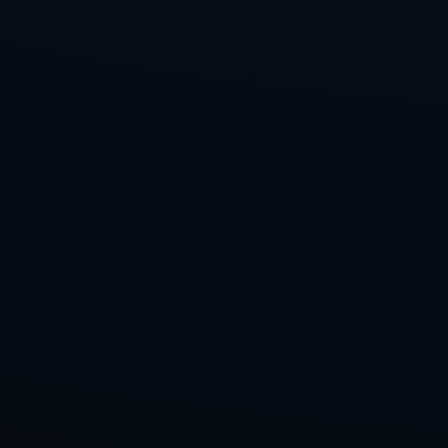
北京适宜的气候和友好的环境对运动员来说也是相当重要的
展现风采和追逐梦想的理想之地**。
**案例分析：赛事的外交意义**
大型体育赛事往往具有深远的外交意义。例如，**北京20
赛国家提供合作与对话的平台。通过体育的纽带，各国可以
总之，北京举办2029年世界游泳锦标赛无疑是一次出色
一**游泳盛事**成为世界体坛的新传奇。