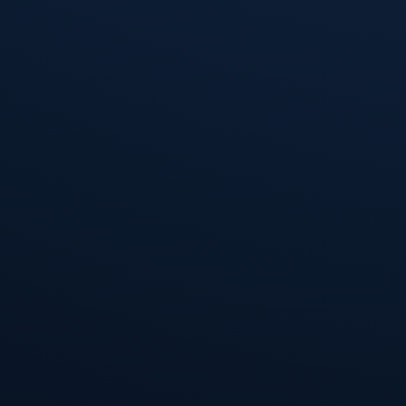
2029年，全球体育迷将迎来一场瞩目的盛会——**世界
更是各国交流与文化碰撞的绝佳平台。北京，这座充满历史