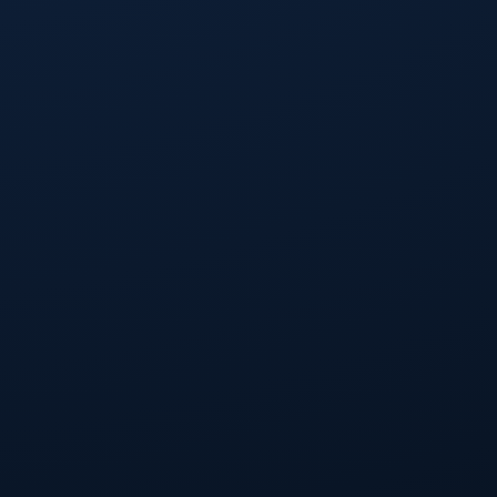
赛事之一，世界游泳锦标赛不仅是运动员展示精湛技艺的舞台，