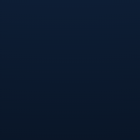
游泳锦标赛**将在中国的首都北京隆重举行。作为全球最具影响力的游泳
底蕴与现代魅力的城市，将如何为这一国际体育盛事增添新的色彩？