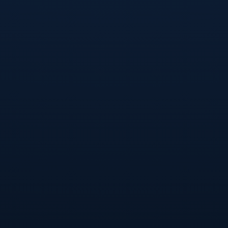
问平台主站，由其首页或专题页指向世界杯专区。这类方式
的优势在于品牌识别度高，页面结构清晰，但缺点是有时受
到地域或网络限制，需要额外设置访问环境。手机端应用入
口则以APP为载体，依靠
指纹登录 快捷支付 推送提醒
等功
能，帮助用户在赛事开始前快速完成下注操作；但在下载安
装来源和权限授权方面，必须格外注意安全。第三方聚合入
口则多以资讯站、数据站或社区形式存在，通过赛事分析文
章、赔率对比页面自然嵌入跳转链接，方便一站式对比不同
平台盘口与玩法，风险在于链接真实性和跳转后的平台资质
参差不齐。
为了更好地理解上述方式的差异，可以通过一个简化案例来
说明。某位老球迷A习惯在单一平台下注，他在世界杯开赛
前通过历史收藏直接访问过去常用的网站入口，结果发现页
面变更明显，登录后在充值环节遭遇异常提示。对比之下，