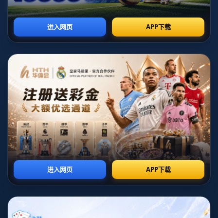
参与感与收益预期。网络上信息繁杂，真假平台交织，如果
缺乏基本的甄别和流程意识，很容易在所谓的“快速通道”中
误入风险陷阱。围绕
如何在保证安全和体验的前提下快速进
入世界杯下注入口
这一核心，本文将从入口选择思路、技术
准备、操作路径以及典型案例等角度，梳理一套相对清晰的
思考框架，帮助读者在面对各种“极速下注”“一键下注”宣传
时保持冷静和判断力。