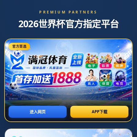
快速进入世界杯下注入口方式
发布时间：2026-07-04T09:34:22+08:00
快速进入世界杯下注入口方式实用指南