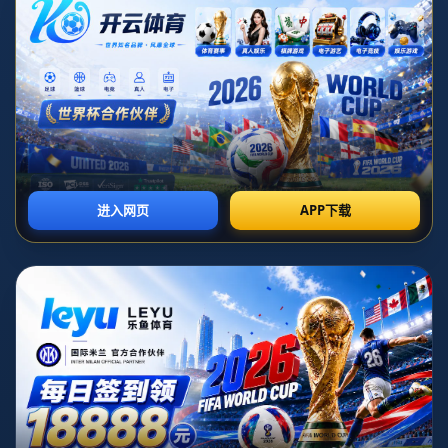
每逢世界杯，大量球迷都会在关注赛程和阵容的寻找一种
既
快捷又相对稳妥的下注入口方式
，希望在观赛之余增加一些