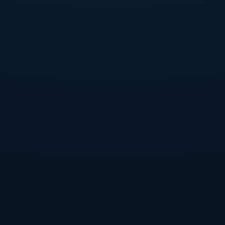
恶意插件会集中出现,专门针对用户的账号和资金安全。因
此在注册和使用投注账号时,需要从多个维度加强防护。首
先,避免在不同平台重复使用相同账号和密码,尤其不要使用
与个人邮箱、社交媒体或网银相同的组合;其次,密码设置应
包含大小写字母、数字和特殊符号,长度建议在12位以上,并
定期更换。
更为关键的是开启双重验证或多因素认证,比如短信验证
码、动态令牌App或邮件验证码。在登陆流程中加入第二道
验证,可以极大降低因为密码泄露而遭遇盗号的风险。需要
警惕的是,任何以“系统异常”“奖金发放”为由向你索取验证码
的行为,都应立刻停止并核实官方客服渠道。验证码等动态
信息只用于你主动发起的操作,绝不应提供给第三方,哪怕对
方自称客服或技术人员。