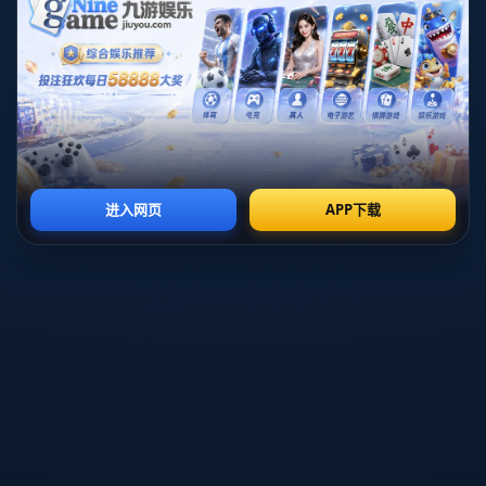
在官网页面公开牌照信息、监管机构、公司注册地以及隐私
条款,并提供多种受监管支付方式。
在判断平台是否值得信任时,建议结合以下几个方面进行交
叉验证:一是域名与品牌是否一致,是否存在明显仿冒或拼写
错误;二是查看是否支持https加密连接,访问时浏览器地址栏
中应显示安全锁标识;三是搜索平台名称加上“投诉”“黑名单”
等关键词,观察历史纠纷情况;四是查看是否有明确的负责任
博彩政策,包括自我排除工具、投注限额设置和风险提示
等。一个真正重视玩家安全的平台,会在风控和合规上投入
显著资源,而不是只在营销广告上做文章。
账号密码与双重验证的防护策略
在2026世界杯期间,大量与下注相关的钓鱼网站、仿冒App和