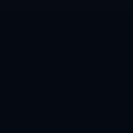
忽略安全底线的高危群体。如果你发现自己已经出现情绪失
控、追涨杀跌、影响工作生活的情况,应及时寻求专业心理
咨询或相关援助机构的帮助。
结合数据与理性信息做决策而非盲目跟风
在安全注意事项中,理性决策同样扮演重要角色。2026世界
杯的球队实力、赛程密度、伤病情况、旅行距离等变量都会
通过数据呈现,而许多合法平台和第三方统计网站都提供丰
富的历史战绩和技术统计。利用这些公开数据进行分析,比
盲目跟风所谓“热门队必胜”“冷门才挣钱”的说法要安全得
多。
同时需要避免的信息陷阱包括:将“某队连胜”简单等同于必
定再赢一场;用情绪代替分析,因为喜欢某名球星或某支球队