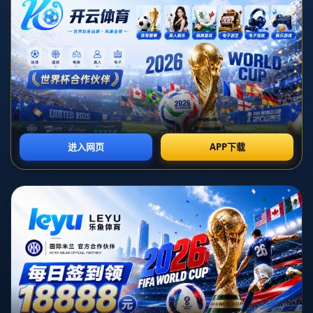
**NBA传奇射手：柯瑞生涯3900颗三分球推助勇士胜率重
返5成**
在现代篮球的舞台上，**斯蒂芬·柯瑞**无疑是最具变革影
响力的球员之一。他不仅定义了“**三分球**”这一得分手
段，更是以一己之力将金州勇士队推上冠军之巅。近日，柯
瑞成功命中他职业生涯中的第3900颗三分球，这一**里程碑
事件**再次吸引了无数篮球爱好者的目光，并为勇士队迎来
了一个重要的胜利时刻，使他们的胜率重返5成。这一壮举
对柯瑞和勇士队而言意义非凡，值得深入探讨。
**柯瑞的三分球革命**
斯蒂芬·柯瑞的出现彻底**改变了NBA的比赛风格**。在他
的职业生涯早期，三分球或许只是球队整体得分策略中的一
个选项。但随着柯瑞的成功，他证明了三分球可以成为球队