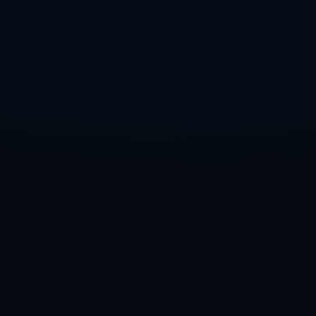
了**显著调整**。在早期以防守反击为主的基础上逐步转型
为以三分球为核心的进攻模式。这一转变与柯瑞的超高三分
命中率密不可分。随着他不断刷新个人三分记录，勇士队也
体现出更多的进攻多样性。这一变化让他们在比赛中更加具
有竞争力，也更容易破解对手的防守策略。
**结语**
通过不断突破自己，同时带领勇士队重返胜利之路，斯蒂芬
·柯瑞的三分球神话仍在继续书写。这一事件不仅仅是他个
人生涯的重要节点，也代表了勇士队在未来赛季中的光明愿
景。柯瑞的成功不只是数字的累积，而是一次次精彩绝伦的
比赛背后，付出的汗水和努力，完全诠释了什么叫做“传
奇”。
上一篇：亚洲杯：陈幸同3-0杜凯琹 王艺迪3-1胜金娜英.