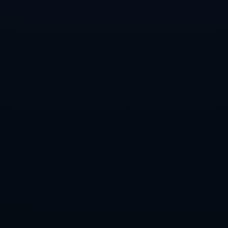
要的作用。他坚信一个**团结一致**的团队才有可能走向成
功。因此他非常重视与球员的交流和沟通，力求每一名球员
都能在球场上充分发挥自己的潜力。球员们对他的信任和支
持，使得整个团队形成了一股强大的凝聚力。
**总结**