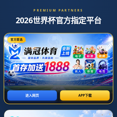
😭阿尔特塔谈争冠：除非跨过我的尸体，否则
我不会停下.
发布时间：2026-07-04T09:34:22+08:00