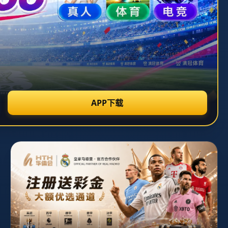
澳网：高馨妤无缘资格赛决胜轮.
发布时间：2026-07-04T09:34:22+08:00
的挑战**
帅、郑钦文等顶尖选手的崭露头角激励了更多年轻球员的加入。然而，
入第二轮，却未能继续再创佳绩，无缘资格赛决胜轮。这场遗憾为我们揭