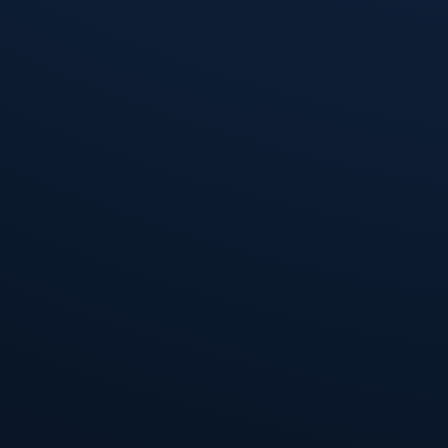
年仅20岁的高馨妤近年来逐渐崭露头角，基于扎实的基本
澳网征战资格赛，高馨妤以稳定发挥闯入第二轮，这一表现
**虽然止步于资格赛第二轮，但并不能掩盖她的潜力**
### **澳网上的挑战：高水平竞争的缩影**
澳网作为四大满贯之一，其资格赛竞争的激烈程度不容小觑
细小的失误都可能决定胜负*。
高馨妤在次轮比赛中面对更为强劲的对手，一度凭借精准的
高强度比赛环境下，年轻选手仍需提升状态管理和心理抗压
以往类似案例并不少见。2021年，中国另一位年轻选手
正赛。这说明，短暂的失败对于新生代球员而言，并非终点