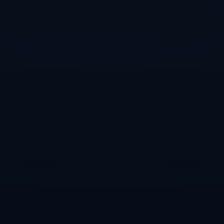
于成长阶段的球员，普遍面临技术、心理和体能的多重考验*。她们既要