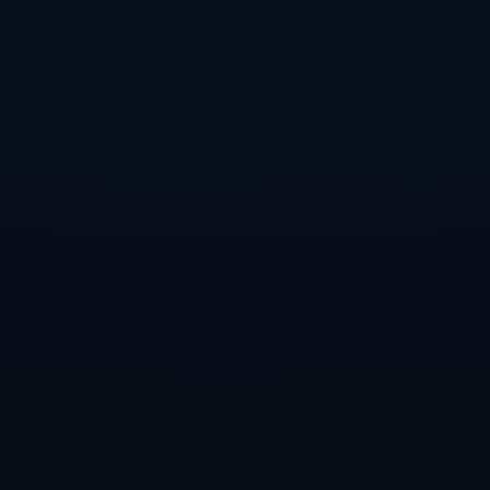
值得注意的是，河北队这一战术模式体现了“以老带新”的战
略成效。通过王秋明与么旭辰的默契配合，河北队不仅从长
春亚泰手中顺利抢得三分，还为后续对阵强队积累了信心。
---
### 长春亚泰失利：防守问题成隐忧
长春亚泰本场虽然表现顽强，但防线上的漏洞暴露得更加明