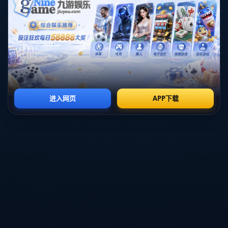
么旭辰的进球不仅振奋了球队士气，也为河北队奠定了比赛
的主动权。他的表现无疑体现了河北队对年轻球员使用战术
的初步成功。**近年来，中超联赛越来越重视本土新星的培
养**，而么旭辰的精彩发挥也许将开启他在职业生涯的新篇
章。
案例分析：回顾2021赛季，山东泰山队的郭田雨正是抓住机
会崭露头角，同样以年轻球员的身份在关键战役中取得进
球。这种趋势让人期待是否有更多么旭辰式的“青春奇迹”诞