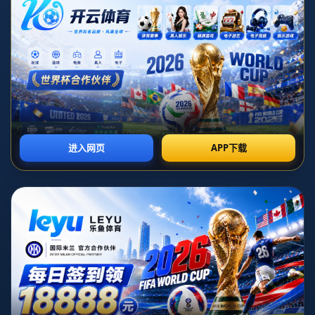
### 费耶诺德临时主帅：重返米兰城很美妙，对米兰时大家
也不看好我们
费耶诺德的临时主帅在最近的一次访谈中提到，能重新回到
意大利的米兰城是一种奇妙的体验。随着费耶诺德与米兰队
之间的对决临近，全世界的球迷们都将目光聚集于这座充满
足球历史的城市。然而，费耶诺德历史上的战绩并不被看
好，这也让此次重返米兰之旅显得尤为引人注目。