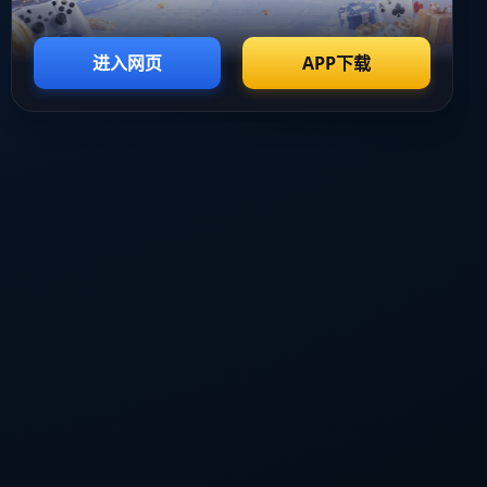
练可以借助**马蒂奇多年的英超经验**，构建更加稳固的