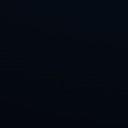
不得不提及的一个典型案例是瑞典传奇球员伊布拉希莫维奇
富的老将**在优秀团队中能够发挥相当的**影响力**和
**总结**
马蒂奇加盟里昂，无疑是本赛季法甲的重大转会之一，受到
使用，里昂不仅能够提升现阶段的比赛水平，也将为球队未来
上一篇：英格蘭國腳奇克1500萬+500萬歐加盟AC米蘭 官宣在
下一篇：八卦头像八卦图电脑壁纸八卦对应表格.
联系电话：0571-8100550
联系地址：admin@open-c7entertainment.com
Copyright 2024
C7娱乐官方网站 - 世界领先的在线娱乐品牌 - C7C
友情链接 :
c7娱乐下载