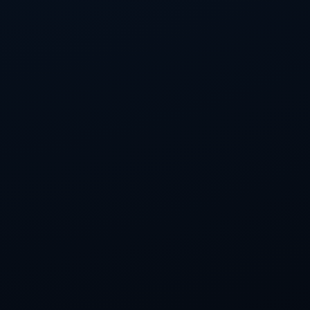
场上的能力，还在于他对队员的影响力和球队文化的塑造上。
代的作用。