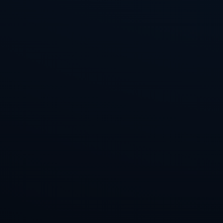
**转会费与市场价值**
300万欧元的转会费对于一位35岁的球员来说，显得昂
在过往的战绩中，可以看到老将们对球队的贡献远不止于比
**类似案例分析：伊布再现辉煌**