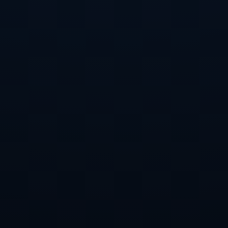
贵和合理并存。虽然马蒂奇的年龄已不再年轻，但他的市场价值不仅体现在
赛本身。马蒂奇的到来也许会在阵容稳定性和士气提升方面，发挥不可替