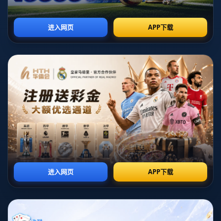
新赛季的前三轮比赛，从数据上看，劳塔罗3轮造5球显得华
丽，但更可贵的是这种高效背后隐含的打法价值。无论是背
身拿球后的转身抽射，还是在两名中卫夹击下硬生生挤出射
门角度，他展现的不只是射术，而是一整套以对抗为前提、
以侵略性跑动为支撑的锋线逻辑。国际米兰主帅在调度中也
充分信任队长，几乎所有进攻起点与终点都和他有关：要么
是他回撤拿球完成第一脚分边，要么是他前插到禁区完成最
后一击。