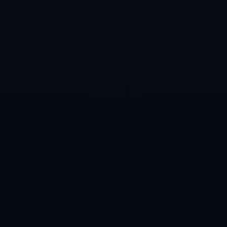
如今谈到“怼锋”，球迷也许会想到欧洲多位以身体对抗与压
迫著称的前锋，但劳塔罗与他们相比，多了一种南美球员特
有的灵性与狠劲。他的停球细腻，射门多样，从禁区线外的
远射，到抢点时的抢前点包抄，再到小范围内的脚后跟一
磕、挑射过人，动作衔接流畅而自然。那种在一点空间内，
用三四次触球完成摆脱与起脚的能力，使得他在高压环境下
仍能保持杀伤力，而不是只会“硬顶”的传统中锋。
3轮造5球，更像是他过去几年稳步进化的集中呈现。数据背
后，是一个打磨多年、更加成熟的劳塔罗：他清楚自己该如
何利用身体与跑动撕裂对手，他知道如何在队友状态起伏时
承担更多责任，也逐渐习惯在关键时刻做出正确而不犹豫的
选择。从心理层面而言，队长袖标给他的并非负担，而是一
种激励，让他在每一次高强度对抗中，带着更多的使命感冲
刺。