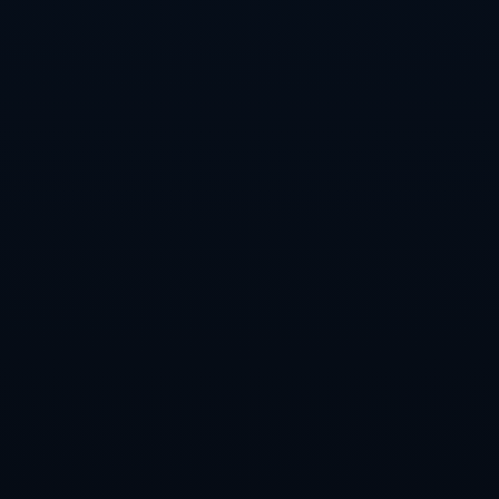
是这种高强度压迫与冲击，让阿根廷在过去几年多次关键赛
事中保持锋线活力，也让他从众多阿根廷前锋中脱颖而出，
成为国家队的首选中锋。而在俱乐部，与国家队截然不同的
战术环境，反而成为磨砺他适应能力与战术理解力的试金
石。