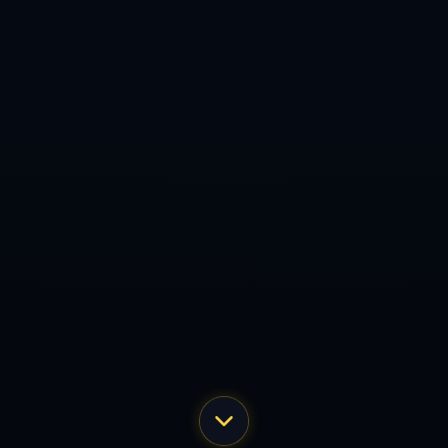
对于国际米兰来说，拥有这样一位“怼锋大师”，意味着在面
对高压逼抢、密集防守、对抗激烈的比赛时，总有人能站出
来正面硬刚，打破僵局。无论是背身支点、禁区肉搏，还是
边路拉扯、中路抢点，劳塔罗已经把自己所在流派的踢法演
绎得愈发熟练。他不再只是战术板上的一个“9号”，而是整
个进攻体系中的枢纽与起爆点——当他开始一轮又一轮的前
插与对抗，国际米兰的攻势便有了最具威胁的锋刃。
上一篇：巴莱巴首谈转会曼联传闻，否认因此摆烂！曝曼联欲出售6000万铁腰
下一篇：阿莱格里：那不勒斯和国米是上赛季前二，说他们
联系电话：0571-8100550
联系地址：admin@open-c7entertainment.com
Copyright 2024
C7娱乐官方网站 - 世界领先的在线娱乐品牌 - C7C7
All