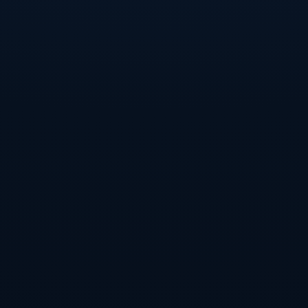
的折返跑动与线路变化。国际米兰的边翼卫与前腰球员，现
阶段的很多成功传中与肋部渗透，都是建立在劳塔罗不断
“怼”出空当的基础之上。