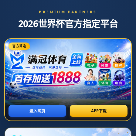
劳塔罗展示“怼锋”才华 3轮造5球 已成所在流
派之大师
发布时间：2026-07-04T09:34:22+08:00
意甲新赛季刚刚拉开大幕，国际米兰队长劳塔罗·马丁内斯