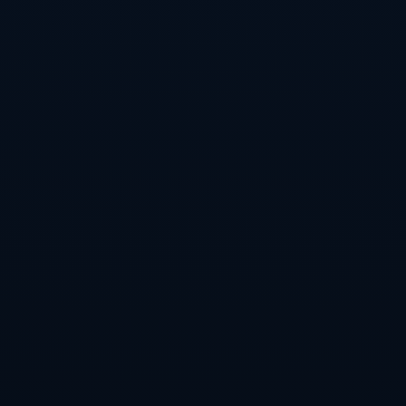
这名阿根廷前锋的成长路径也颇具代表性：从初入欧洲时的
稚嫩与毛躁，到如今的沉稳老练，他逐步摆脱了对搭档类型
的依赖，真正成为独当一面的攻击核心。无论身边是卢卡库
那样的大中锋，还是更偏技术和拉边属性的队友，劳塔罗都
能找到与之共存的节奏，把自己“怼锋”的特点嵌入整体体系
中。当队友需要支点，他可以背身拿球强吃中卫；当球队需
要冲击空间，他又能快速前插变身反击尖刀。这种多面性，
是他成为“大师”的关键。
在阿根廷国家队，劳塔罗同样扮演着极具“怼锋”特质的角
色。他不只是在禁区内等待梅西、迪马利亚输送炮弹，而是
不断回撤接应、再前插杀入禁区，承担大量“脏活累活”。正