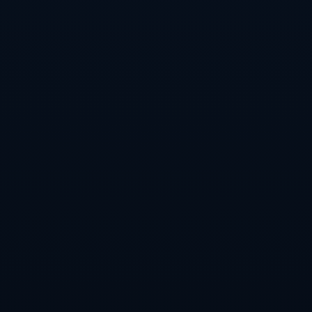
上身体、抢占最佳位置。这种心态上的被动，往往让对手的
抢点球员在起跳前就占到了便宜。
更引人关注的是，纽卡在定位球防守时的整体沟通仍有提升
空间。门将与后防线之间的指挥分工，谁负责前点、谁承担
后点的覆盖，谁在边线负责解围后的二次反抢，这些细节在
紧张局面中如果没有预案，只靠临场呼喊往往难以执行到
位。TA在文中提到，多次失球前的画面里，可以看到球员
在角球发出前彼此回头张望、用手比划，但没有明确的“指
挥官”声音穿透全场。相比之下，传统意义上的定位球防守
强队，往往会有一名中卫或门将在哨响前不断吼叫，指挥站
位和交接盯人，形成清晰组织链。
从训练维度看，纽卡完全有条件通过专项演练来弥补这些不
足。鉴于球队自身就拥有一批头球能力出众、对抗不惧的球
员，完全可以在训练中模拟高强度的对抗场景：压缩禁区空