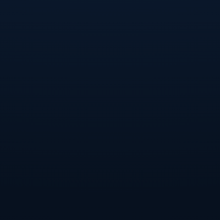
时常出现“既不像彻底的人盯人，也不像清晰的区域防”的尴
尬状况：防守队员彼此间的站位层次不清，导致第一点争顶
没有绝对优势，第二点保护也缺乏联动，给对手制造混乱和
补射的空间。
从战术层面进一步拆解，纽卡在防守前点和后点的权衡上也