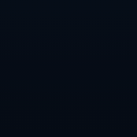
间，刻意增加身体接触与混乱情况，让防守方在“被干扰”和
“被冲击”的状态下练习卡位与解围决策。教练组也可以针对
近期被对手频繁利用的固定套路进行反复演练，比如后点埋
伏、弧顶包抄、门前小范围二过一配合等，通过让球员习惯
这些画面，减少比赛中“看懵”的时间。
纽卡在定位球上的故事也不是只有负面。进攻定位球一侧，
球队其实展现出相当不错的威胁，几名中卫在角球和任意球
中屡有破门表现，这充分证明了球员个人在空中对抗中的实
力。“他们应该利用自己”这句评价也可以反过来理解为：既
然在进攻端可以用同一批球员去惩罚对手，为何在防守端却
没能把这种优势对称地发挥出来？如果能让进攻定位球的
“侵略性”复制到防守端，纽卡完全有条件成为一支在两端都
能通过静止球改变比赛走势的球队。
对于竞争极其激烈的英超而言，定位球往往决定着中游与欧