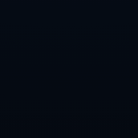
战席位之间、甚至保级与降级之间的细微差距。纽卡的整体
项目规划雄心勃勃，球迷和俱乐部都希望球队能够长期稳定
地站在联赛前列，在这种背景下，任何一个细节层面的短板
都可能放大为关键时刻的软肋。TA的这份分析，既是对近
期表现的冷静剖解，也是对未来提升空间的点明——这支球
队如果能在定位球防守上补齐短板，他们本应拥有的身高、
力量和气质，将真正转化为积分榜上的优势。
赛季仍在进行，留给纽卡调整的时间依旧存在。如何在保持
高强度、强对抗标签的让定位球防守变得更加成熟、更加有
统治力，将是教练组和球员们必须共同回答的问题。也许在
不久的将来，当我们再次谈论纽卡时，不再是“他们需要加
强定位球防守”，而是“他们终于学会了如何利用自己”，那
将意味着这支球队完成了从局部强硬到整体成熟的关键一
步。