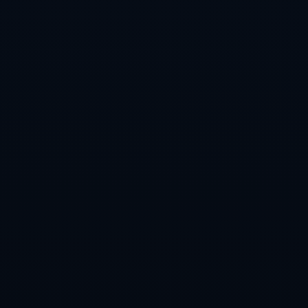
分，反而因为阵型被一再拉长而暴露更多身后空间，最终为
阿森纳的反击与后续进球埋下伏笔。
如果将这场比赛视为一个案例分析，可以得出这样一个结论
在如今的英超节奏下，仅仅依靠锋线个人能力或边路快马，
已经难以稳固地在强强对话中立足。中前场的整体联动、防
线前的保护层构建，以及在比分被动时仍然保持结构稳定的
自律，是热刺在未来必须深度反思的课题。
英超格局中的启示 阿森纳的胜利意味着什么
这场阿森纳4比1大胜热刺的比赛，放在整个英超大背景下
看，意义远不止三分。在争冠和争四的竞争中，这样的大比
分胜利可以在积分和净胜球双重层面上形成优势。更重要的
是，它为球队带来了一种高强度对抗中依然能够贯彻自身风
格的信心。当一支球队可以在德比战中以相对从容的姿态赢