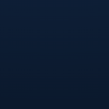
在那次关键进攻中，特罗萨德从边路回撤接应，将自己从传
统边锋的位置抽离，短暂成为一名组织型前腰。热刺防线一
时间难以选择是跟还是不跟，如果后腰上抢就会暴露肋部空
档，如果站位不动又会给他足够的组织空间。特罗萨德选择
的不是大范围转移，而是一脚极具穿透力的直塞 球从两名
防守球员中间穿出，恰好落在队友前插路线前方半步的位
置，让进攻球员无需再做多余调整就能直接完成射门。这种
助攻不是所谓“灵光一现”，而更像是训练场上反复演练后的
自然呈现。
在这套体系中，特罗萨德最大的价值在于他用极高的决策效
率提升了整个进攻的运行速度。他不必每次都完成关键传
球，但只要他出现的区域恰到好处，阿森纳就能在进攻中始
终掌控选择权。与许多依赖球星单打独斗的球队不同，阿森
纳的进攻在这场4比1的胜利中呈现出一种“人人参与、多人