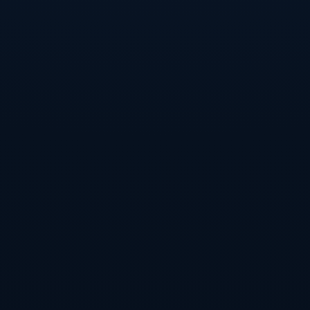
他们在2比1、3比1阶段仍然保持了足够的前场压迫与控球比
重，不是盲目大举压上，而是通过合理的局部斗争防止热刺
轻易组织有效反击。这种对风险的管理，使得比分优势不仅
没有被消耗，反而在下半场进一步被放大。