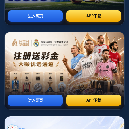
缝切换，让热刺中场和防线始终处于一种被动追赶的局面。
第一个进球体现的是他对空间的预判与跑位智慧 阿森纳在
右路形成局部配合后，将球转移到中路，埃泽在大禁区弧顶
附近通过一次短暂的变向摆脱防守，稍作调整后完成低射破
门。这粒进球看似简单，实则是整套体系运转的结果 从拉
边牵扯到中路回撤，再到插上射门，每一个细节都契合阿森
纳当前的战术哲学。第二个进球更多体现出他在高速转换中
的处理球能力 阿森纳在中场抢断后打出快速反击，埃泽在
冲刺中完成停球、调整和射门一气呵成，展现出节奏控制与
个人技术高度统一的进攻风格。至于第三个进球，已经带有
明显的“杀死比赛”意味 热刺在比分落后后大举压上，身后
空间不断暴露，埃泽抓住一次混乱局面的二点球机会，用一
脚并不花哨却极其冷静的推射将比分锁定。