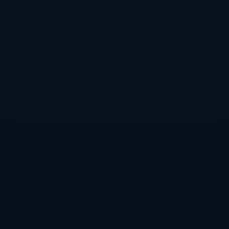
最后是心理层面的成熟。北伦敦德比向来情绪浓烈，轻微的
误判、一次身体对抗都可能成为情绪失控的导火索。但从整
场比赛的进程看，阿森纳球员在关键时刻依然保持相对冷静
即便遭遇对手的激烈拼抢，也更多通过传控节奏的调整来回
应，而不是情绪化地升级身体对抗。埃泽的帽子戏法和特罗
萨德的助攻，在某种程度上正是这种心理成熟的外在表现
当团队氛围稳定，自然更容易做出冷静且有效的技术动作。
热刺的困局被放大 防线与中场之间的断层