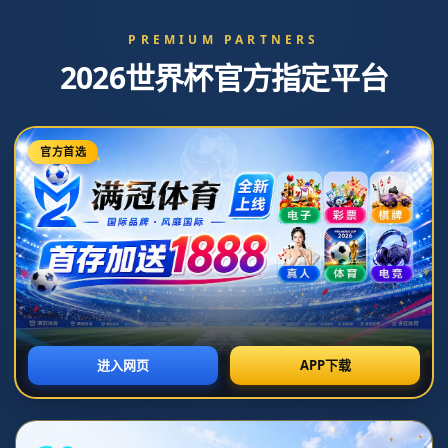
英超-埃泽上演帽子戏法 特罗萨德助攻破门 阿
森纳4-1大胜热刺
发布时间：2026-07-04T09:34:22+08:00
英超北伦敦德比悬念揭晓 阿森纳凭什么4比1碾压热刺