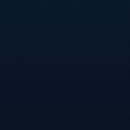
终结”的格局，而特罗萨德的那次助攻，就是这套集体主义
进攻打法的标志性一笔。
从比分看格局 4比1背后的阿森纳升级路径
英超的竞争残酷在于，任何一场大比分胜利都不会只被视作
“状态好”的偶然事件，尤其是发生在北伦敦德比这种级别的
比赛中。阿森纳之所以能在热刺身上打出4比1的比分，不只
是因为球员个人发挥爆棚，而是全队在攻守两端完成了一种
阶段性升级。中场控制力显然是本场的一大分水岭 热刺在
试图提速时，多次被阿森纳在中圈附近切断传球线路，这就
意味着他们很难通过持续推进给阿森纳防线制造真正的高
压。
其次是节奏的切换能力。过去的阿森纳，有时在领先后会不
自觉地退守，给对手留出更多反扑空间。而在这场比赛中，