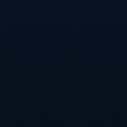
全运会与世乒赛 奥运会相比 虽然性质不同 但对中国选手而
言 压力并不轻 因为它既是全国范围内的竞技盛宴 也是地方
队荣誉和自身位置的综合检验 对于像樊振东这样早已站在
世界巅峰的球员来说 全运会既是义务也是责任 他不仅要赢
球 还要在这类国内高关注度赛场上证明自己依旧是“以我为
主”的核心 对此 他在这场比赛中的每一次咆哮 每一个握拳
都不只是情绪释放 更是对自我要求的一种回应