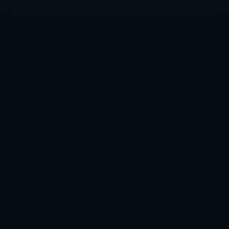
质上的变化 正是所谓“从冠军到领袖”的转化标志 不再只是
为了赢下一场球 而是用最合理的方式 把属于自己的那一段
巅峰尽可能拉长