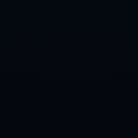
气质 樊振东的成熟 稳定 与王楚钦的敢打 敢冲 共同构成了
这支队伍最坚实的底座
因此 当我们再回看“樊振东4比2力克王楚钦 成功闯入全运会
乒乓球男单决赛”这则新闻时 不妨把它看作是一个阶段性的
注脚 它记录的不是简单的一场胜负 而是一场关于如何在压
力之下执行战术 如何在情绪起伏中保持冷静 如何在队内激
烈竞争中找到自己的定位的真实写照 在这张通往决赛的门
票背后 是一整套关于冠军气质 成长轨迹和团队格局的深层
答案
上一篇：NBA杯淘汰赛火勇对决引爆热议 黑马队夺冠赔率居首
下一篇：福克斯狂砍60分难救主国王不敌森林狼，尼克斯险胜篮网
联系电话：0571-8100550