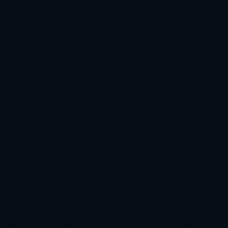
案例对比 从东京周期到新周期的气质变化
如果把这次全运会的男单半决赛 与过去几个大赛周期中的
关键内战放在一起对比 比如某些世乒赛或奥运选拔赛中的
激烈对决 不难看出樊振东身上的细微变化 在较早时期 他更
多依靠绝对力量压制对手 一旦陷入纠缠 很容易通过连续强
攻“硬掰”回来 这种打法虽然同样有效 但在体能消耗和心理
成本上都极高 而在这次对阵王楚钦时 你会看到他在对峙中
更懂得“取舍” 有些球不再追求一板打死 而是用高质量的旋
转和落点 把节奏重新拉回到自己擅长的轨道
这一点可以和他过去在关键内战中的几场失利形成鲜明对照
曾经的他 在被对手连续追分时 会出现略微着急的迹象 手上
动作变大 线路更激进 从而给对方留下反扑空间 而如今 当王
楚钦在局中阶段连续追分时 樊振东更多选择的是通过暂停
比赛节奏 调整发球节奏 小范围改变战术 来稳住局面 这种气