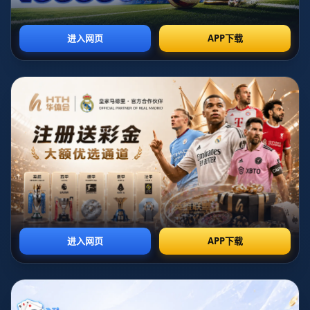
单看“4-2”这个比分 很容易让人以为这是一场略占上风但仍