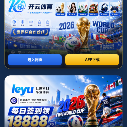
博弈
当一场全运会乒乓球男单半决赛吸引到全国球迷的目光时
结果往往已经不仅仅是一张决赛入场券 樊振东以4-2击败王
楚钦 成功闯入全运会乒乓球男单决赛 这句看似简洁的赛果
描述 背后折射的是两代国乒核心的正面交锋 是大赛抗压能
力与技战术成熟度的集中检验 也是中国乒乓球长盛不衰的
内在逻辑 在这场焦点战中 不只是比分在变化 更是节奏 心态
甚至未来男单格局在悄然发生微妙的调整
从比分看结果 从过程看含金量