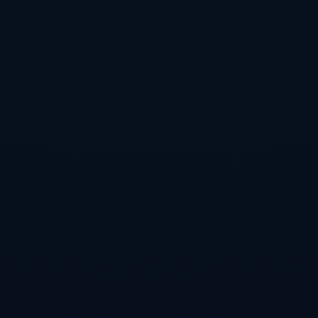
对王楚钦而言 这样的对决则是一种向上突破的机会 他已经
具备挑战任何顶尖对手的实力 在此前多项国际赛事中也有
高光表现 但在全运会这种对内竞争格外激烈的舞台上 如何
在面对队内“一哥”级别的对手时 依旧保持足够冷静 与自己
的技战术能力相匹配 这是成长路上必须跨过的一道坎 从这
场4-2来看 王楚钦的表现没有失败的气息 更多是一种接近成
熟但尚未完全稳定的状态 他用实际表现证明自己配得上顶
级对话 但也让人看到 在抗压和细节管理上 仍有提升空间
技战术层面的启示 从这一战看中国男单内战水平
如果把这场“樊振东4-2击败王楚钦”的对决 拉到更宏观的视