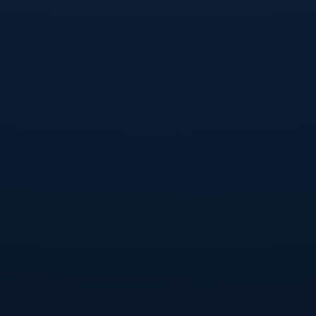
后抓住反拉质量略有下降的空档 直接强行终结回合 正是凭
借这种快速提速与突然变线 他拿下了其中两局 让比赛始终
保留悬念
不过 与冲击力相对应的是整体稳定性的波动 在领先或连续
得分后 王楚钦偶尔会在细节上出现非受迫性失误 比如本可
控制落点的小球突然冒高 本来可以稳住节奏的相持球却过
于冒险 这是年轻球员在大赛环境下很常见的心理写照 尤其
面对的是像樊振东这样世界排名 长期成绩 心理经验都占上
风的对手 每一次犹豫和每一板情绪化的选择 都可能被立刻
放大为比分上的被动
关键分的处理 决定4比2而不是3比4
很多人赛后会问 一个4-2的比分 是否意味着双方实力存在明
显差距 其实如果把比赛聚焦到每一局的关键分 你会发现真
正的分水岭在于关键球的处理方式 在几局比分紧咬的局面