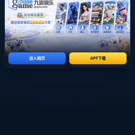
世界杯期间，投注资金进出频繁，资金安全就成为玩家最敏
感的环节。可靠平台通常会采用“资金隔离”制度，将用户充
值金额单独存放在受监管的银行或支付机构账户中，从制度
层面降低资金挪用的可能性。平台在充值与提现方式上也会
相对规范，支持多种主流支付渠道，如银行转账、正规电子
钱包等，并在支付环节使用加密技术保护信息。用户在体验
时可以观察几点 提现是否有清晰规则 是否存在刻意拖延 审
核时间是否合理 手续费标准是否提前说明。一旦出现频繁
拒付 无故限制提现 模糊解释流水要求等行为，可以视为预
警信号，应及时降低投入甚至退出该平台。
信息加密与隐私保护机制
除了资金本身，个人数据与隐私同样与每位玩家息息相关。