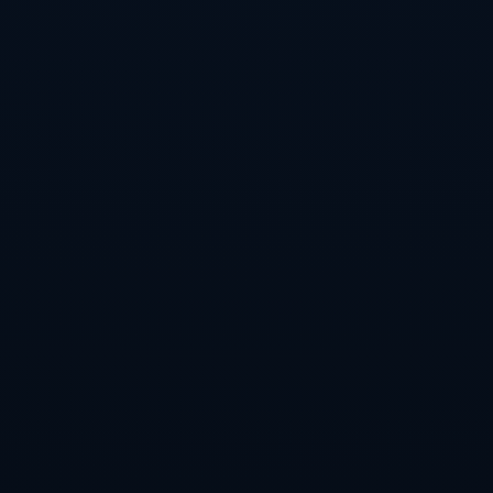
对注单与结算情况。如果一家平台总以“内部算法”“机密模
型”为由，拒绝解释赔率变动原因，或在赛前赛后频繁、剧
烈调整赔率而不说明原因，就可能存在操控空间。理想的平
台会在规则页面详细说明 盘口类型 结算规则 异常情况处理
方式 如比赛中止 延期 取消 等，让用户在下注前就有清晰预
期。
用户评价与真实案例的参考价值
在筛选世界杯安全下注平台时，合理利用外部评价是一条有
效路径。可以通过第三方评价网站 论坛 社交媒体等渠道，
观察该平台在提现速度 客服响应 问题处理方面的口碑。但
需要注意，部分“好评”可能来自有组织的水军，因此不要只
看绝对评分，更要关注负面评论的具体内容与细节。以下是
一个典型案例 某用户在世界杯期间选择了一个自称“国际合