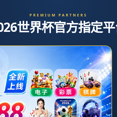
网站首页
公司简介