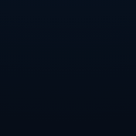
历史交锋数据，从战术风格到场外花絮，信息越多越容易让新手迷失。
在类似对手身上的表现，而尽量降低对花边新闻、情绪性解读的依赖。举
，但体能差异可能在下半场甚至加时赛中放大风险。如果只盯着“大牌球星
失控。对于刚接触世界杯下注的新手，一个实用且简单的原则是 将总预
在20到50元区间，既能感受到比赛的紧张感，又不至于因为连续几场判断
一旦连着几次失败，总预算会以极快的速度被清空。初学者需要养成的习
世界杯非常期待。第一次接触下注时，他一开始很克制，只在自己熟悉的
更投入。但随着比赛进入淘汰赛，身边朋友纷纷晒出“高赔率倍投成功”