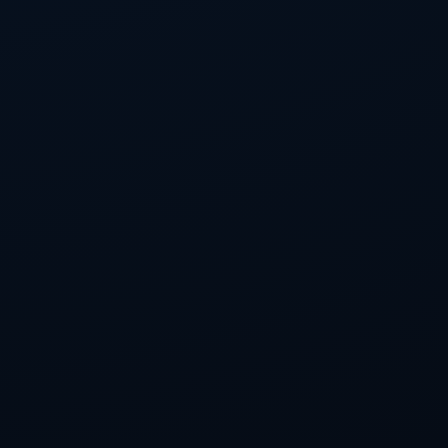
有效的做法是建立一个简单的筛选标准 只重点关注关键硬信
个例子 在一场世界杯淘汰赛中，A队是传统强队，但刚经历
”和历史荣誉，而忽视体能和比赛密度，就容易在这样的细节
算拆分为若干小份，每场比赛只用其中的一小部分。例如你为
失误就全盘崩溃。更关键的是，
不要用“加倍下注”来弥补前面
惯，是把每一次下注都看作独立事件，按照固定比例出手，而
强队比赛里玩胜平负，每场下注金额不高，基本能做到理性分
的截图，小李逐渐被带偏。八强战时，他连续选择冷门球队，