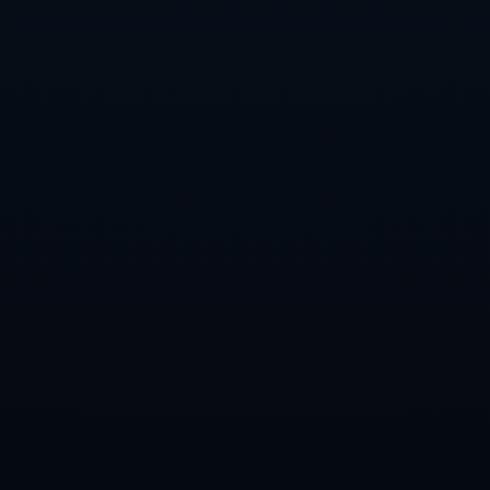
一周之内就把本来计划整届世界杯使用的预算全部亏完，甚至动用了生活
个案例说明 即便你已经掌握不少关于球队和战术的知识，如果在资金控
的有 凭直觉“迷信强队必胜”、盲目跟风热门推荐、输掉后马上押下一场
如 每天只下注固定场次数量，把夜里过晚的比赛直接放弃；对自己不熟
人，而是懂得放弃大部分“看起来很有机会”的局面，只在自己有把握、信
份简单的行动清单 明确预算，把下注当成有成本上限的娱乐活动；从
信息做出自己的判断；设定清晰资金管理规则，控制每场投注比例，坚决
底线，世界杯下注既可以成为提升观赛乐趣的一部分，又不至于演变成
节奏和方式。