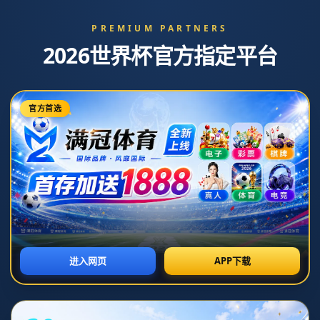
新手入门世界杯下注平台操作指南
发布时间：2026-07-04T09:34:22+08:00
新手入门世界杯下注平台操作指南
当全球目光聚焦世界杯之际,如何快速掌握在线下注平台的