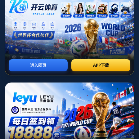
操作要领成为新手玩家最迫切的需求。
理清账户体系、玩法
差异与风险控制流程,不仅能降低入场成本,还能显著提升体
验,以下内容围绕实际操作展开,帮助初学者在短时间内完成
从注册到下注的全流程熟悉。
第一步是明确平台选择标准。针对世界杯这种高关注度赛
事,正规平台往往具有合法牌照、明确的隐私政策与资金监
管制度。用户应在开户前核对牌照编号、查看第三方审查报
告,并通过客服渠道验证相关资质。若平台支持双重认证、
冷钱包托管或资金隔离,则安全系数更高。此外,观察其提供
的赔率类型与数据更新速度,可预估未来下注体验。
开户流程与账户安全直接决定后续操作顺畅度。一般平台会
要求实名验证与银行卡绑定,新手需提前准备身份证件与常