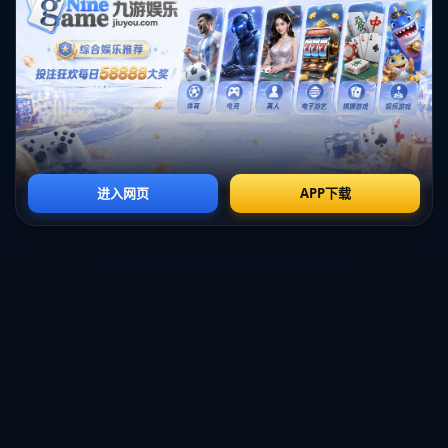
现,理解其含义后可迅速计算潜在收益;亚洲盘则兼具让球概
念与退水机制,适合分散风险。新手可以先在低注额情况下
体验单关,再逐步尝试串关与滚球,避免同时投入多个高波动
玩法。
信息分析是提高胜率的关键环节。可从阵容状况、赛程密
度、对战历史以及各大数据端口提供的预期进球值等维度入
手,构建简单模型。比如,当热门球队在短期内连续客场作战,
且伤病名单扩大,即使赔率看似偏低,也应重新评估真实胜
率。此外,关注平台提供的盘口变化,结合外部即时资讯,往往
能推测市场情绪并判断是否存在价值投注。在经验不足阶
段,谨慎借助第三方分析建议,尽量核实数据来源,防止盲目跟
随。