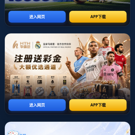
让球盘、大小球盘上经常被市场低估，能够提供长期正期望
值；而“特殊场景球队”则可能只适合在小组赛某一轮、或淘
汰赛面对特定对手时出手。理解这三类，再去看每个专家推
荐的投注团队，你会发现所谓“内幕”其实就是在不同阶段选
择不同类型的球队。
二 冠军级热门投注团队的筛选逻辑
在冠军赔率榜前列的球队中，一般会出现传统强队与近几届
表现抢眼的崛起之师。专家在推荐这一档的2026世界杯竞猜
团队时，并不会只看牌面豪华程度，而是重点评估：一是阵
容年龄结构是否合理，即核心球员是否处在27到30岁之间的
黄金期；二是战术体系是否在近两年大赛中经受过考验；三
是预选赛和热身赛的稳定性。例如某支南美豪门，若在近两