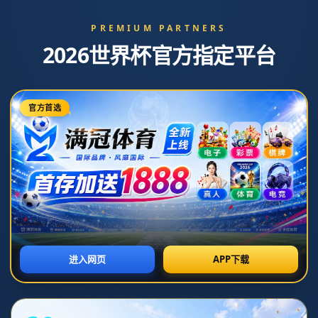
2026世界杯竞猜：专家推荐的投注团队
发布时间：2026-07-04T09:34:22+08:00
2026世界杯竞猜专家推荐的投注团队深度解析
当球迷开始谈论2026世界杯时，很多人第一反应已经不只是