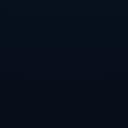
五 根据赛程节奏划分投注团队
与以往相比，2026世界杯的赛程更密集，旅行和轮换问题会
更加突出，这也意味着同一支球队在不同阶段的投注价值是
变化的。专家在规划2026世界杯竞猜方案时，常常会根据赛
程把投注团队划分为“开局型”“中段型”和“冲刺型”。“开局
型”多为准备期充分、战术成熟、抗压能力强的老牌强队，
适合在小组赛首轮投注胜平负、让球盘；“中段型”则是阵容
厚度充足、替补实力接近主力的队伍，适合在第二第三轮或
淘汰赛首场持续下注；而“冲刺型”则多为锋线爆发行极强、
在淘汰赛阶段专门为打强队而准备战术的球队，适合投注进
球数 特定球员进球 反向让球等项目。通过这种赛程节奏划
分，你可以更有针对性地选择在每一个阶段值得信任的投注
团队，而不是一届赛事只盯着两三支队。