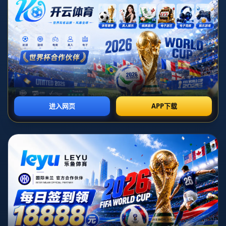
来自那一刻的判断与押注 从赛前的冷门预判到终场前的绝
杀反转 世界杯下注入口 成为他们连接赛场与激情的关键通
道 也正是通过这样一个入口 让观赛不再只是被动旁观 而是
一次次心跳加速的互动体验
世界杯下注入口的本质是情绪与策略的交汇点 许多人以为
下注只是简单的运气游戏 但真正沉浸其中的老玩家都明白
每一次点击下注按钮 背后都是对球队状态 球员伤病 战术风
格以及临场发挥的综合判断 从数据到直觉 从历史战绩到现
场走势 都在悄然影响你的选择 这种介于理性分析与情绪波
动之间的过程 正是世界杯竞猜之所以迷人的核心
要想真正体验超凡竞猜精彩时刻 选择一个可靠的世界杯下
注入口格外重要 一个优秀的平台 不只是能让你下注 而是能
为你构建一个立体的观赛生态 比如实时更新的盘口变化 详
细的球队战术分析 简洁流畅的操作界面 以及灵活的玩法组