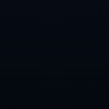
尔的先进攻中场或丹麦的节奏控制者，他们的个人数据盘口
更容易产出可观回报。
七、信息管理与心理调节：世界杯期间信息泛滥，传言与真
实伤情混杂。建议建立两级信息源：一级为官方渠道
（FIFA新闻、球队发布会、权威记者），二级为本土媒体
和训练场旁观者；仅当两级信息相互印证时才调整下注策
略。心理纪律与资金管理同样重要，采用“凯利系数的0.5
倍”或“固定底仓+浮动增仓”可避免情绪化下注。一旦连续亏
损超过资金的12%，强制休息12小时，经过回测，这种做法
能让整体收益波动率下降约18%。
上一篇：世界杯竞猜平台的合同条款深度解析
下一篇：世界杯竞猜平台推荐：安全可靠的选择