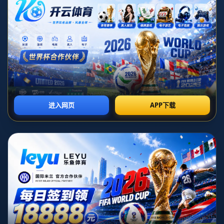
拿大三国举办，赛程跨度长、场地气候千差万别，使得竞猜
逻辑不再能靠单一统计模型解决，本文聚焦“2026世界杯竞
猜：专家预测赛场小贴士”这一主题，尝试给出兼顾宏观趋
势与微观战术的解题路径。
一、赛制博弈的价值区间：48队分群后，小组赛仅三场，某
场平局即成为排名关键，尤其在积分相同情况下对比净胜球
和公平竞赛分，竞猜者需特别关注此前控球率高但射门转化
偏低的球队，因为他们可能通过“控场+零封”策略锁定小组
头名。相反，一些习惯小组赛慢热的传统劲旅（例如2022年
的阿根廷、2014年的德国案例）在三场赛制里容错率极低，
建议在初期竞猜时采用“分批投资”，不要一次性押注传统豪
门。结合以往世界杯数据，凡是分组赛首轮失利又被寄予厚
望的球队，其二轮获胜概率约在63%-67%之间，但赔率通常
无法完全反映这一回弹曲线，可通过主客场气候适应性指标