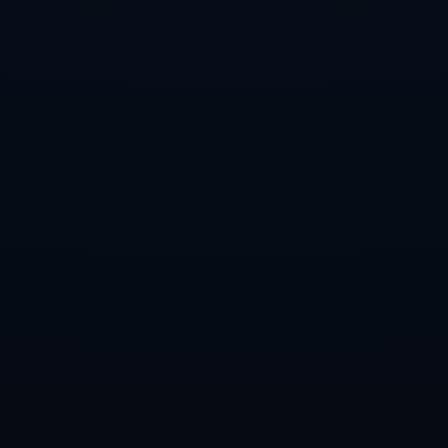
前，优先筛查医疗团队的公开简报，以及训练课是否采取恢
复性内容。在官方新闻发布会上提及“保护性上场”的球员，
一旦首战提前换下，往往意味着下一场让位于替补，从而影
响进球及球队总射门数市场。
六、赔率套利与微盘选择：大多数玩家集中在胜平负和让球
盘，但世界大赛期间的“特殊盘口”常被忽视。例如“球队总
越位次数”“守门员扑救数”“球员个人传球成功率”等，是数
据模型更易寻找差价的领域。2026年VAR和半自动越位技
术进一步成熟，越位次数要结合进攻线站位习惯来判断；擅
长直塞的球队可能引发更多越位，反之打反击的球队越位数
较低。一次实战案例：2022年英格兰对法国的四分之一决
赛，市场对“穆阿尼上场后越位风险加大”反应迟缓，导致相
关盘口价格过高，最终出现盈利。由此推断，2026年在关注
豪门的还应挖掘技术熟练但市场关注度低的球员，如厄瓜多