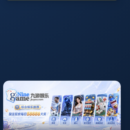
激着情绪。真正能在这种高氛围场景下保持冷静的人并不多。
种有规则、有边界的决策行为，而不是情绪发泄或赌博冲动。
清楚知道自己在做什么，更清楚自己不能做什么。理性并不等
，如球队近期攻防数据、对手防守风格、赛程密度、伤停情况