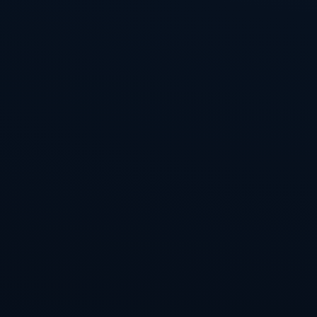
合理利用世界杯外围平台的数据工具
理性投注并不是完全依靠“感觉”，而是善用外围平台及第
开盘和即时盘之间的变化，观察资金流向是否异常，再结合
盘口一直压不住，并且临场前赔率明显上调，这往往是在提