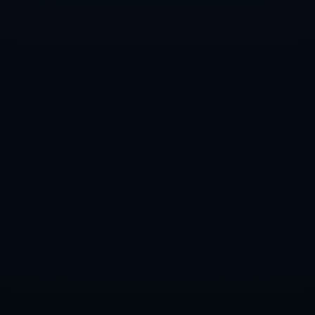
写明每一单投注的时间、赛事、盘口、下注理由、结果及赛后反思。在
系统检视。通过复盘，你会发现自己是不是过度迷信热门队，是不是容易被
奖更大。
的重要目标之一，是确保自己不会因为输赢而失去对足球本身的热爱。可
的投注设置时间上限和场次上限 也是让生活保持平衡的有效方式。理性玩
稳赚秘籍”，而是依赖预算约束、概率思维、数据分析、情绪管理和持续
情绪的工具时，才真正踏上了理性投注的轨道。