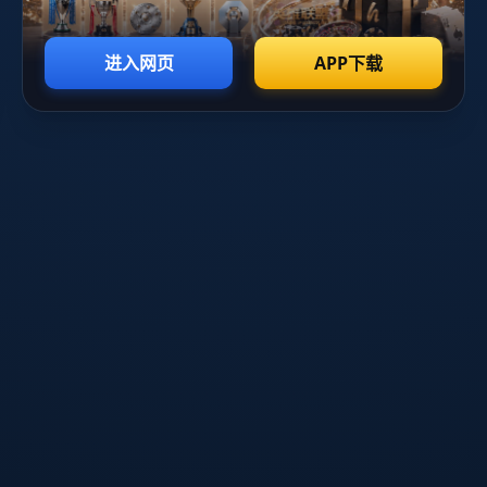
坚决不突破。可以为整届赛事设置一个总预算，再为每个比赛日划分子预算
或连赢时情绪失控。理性投注的第一条底线是只用闲钱，只用可承受损失的
关”等话术吸引，仿佛只要跟单就能躺赢。理性的做法是始终用概率视角看
不胜。在概率世界里，合理并不等于必然，正确决策和短期结果之间常常存
、伤病传闻、假球阴谋论在社交媒体上到处流传。如果没有基本的分辨
率、xG指标、球员疲劳程度等，而不会轻易被“某球星状态低迷”“队内