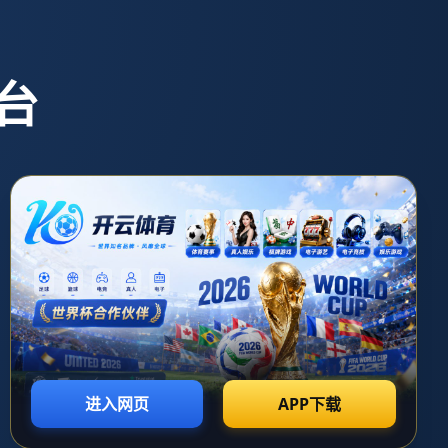
产品中心
新闻中心
联系方式