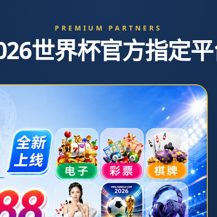
网站首页
公司简介