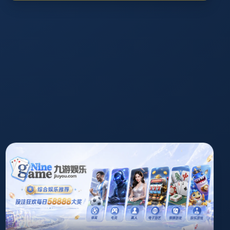
為高薪球員.
新星還是鍛煉成熟的基石球員，多特蒙德始終以實力、公平與機遇贏
事宜，並考慮將其列為**球隊中的高薪球員行列**，這一消息無
判能力以及穩定傳球腳法的德國國腳，通過一場場精彩的比賽
穩定性，也提升了球隊在高壓情況下的韌性。