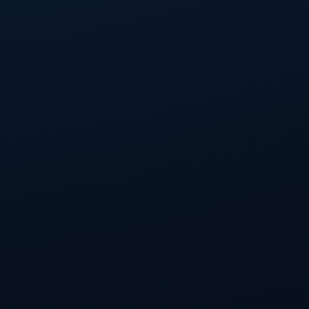
是奪冠道路上的重要基石。像拜仁慕尼黑這樣的霸主之所以能
方面有所作為。