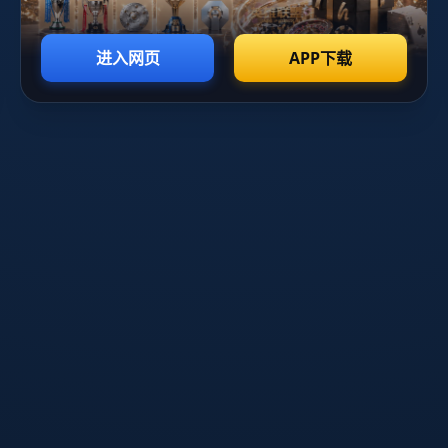
**場上全面的技術能力**、三分冷靜與七分拼搏的堅韌精神。當俱樂部