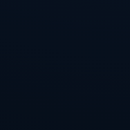
此外，提前續約與調整薪酬水平的做法，也彰顯了俱樂部的
的施洛特貝克，多特蒙德越來越懂得如何在滿足財務平衡的