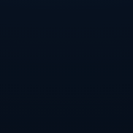
国际米兰在本场比赛中表现出灵活多变的战术。上半场通过
高位逼抢和中场的**快速转换**，成功压制住了亚特兰大的
进攻节奏。下半场则稍作调整，采取更稳健的防守反击策
略，以确保领先优势不被动摇。主教练在比赛中的临场应变
能力，为球队成功夺冠增添了重要砝码。
### 亚特兰大的反击与不足
尽管亚特兰大在联赛中表现不俗，但本场比赛却显得有些力
不从心。球队在上半场试图通过两翼的快速推进和中场的渗
透来撕开国际米兰的防线，但多次在禁区前**铩羽而归**。
下半场进行几次换人调整，但并未能有效突破国米的防御。
亚特兰大的失败也反映了他们在阵地战中的一些**短板**，
例如对关键球员的依赖以及临门一脚的把握不够精准。