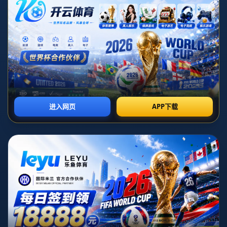
**意大利杯赛：邓弗里斯双响助国米挺进决赛**
在激烈的意大利杯半决赛中，国际米兰通过邓弗里斯的两粒
进球，以2-0的比分战胜亚特兰大，顺利挺进决赛。这场比
赛不仅仅展现了国米的强大实力，更突显了邓弗里斯在关键
时刻的决定性发挥。本文将深入分析这场比赛，以及国际米
兰在本赛季所展现的战术部署和技战术调整。