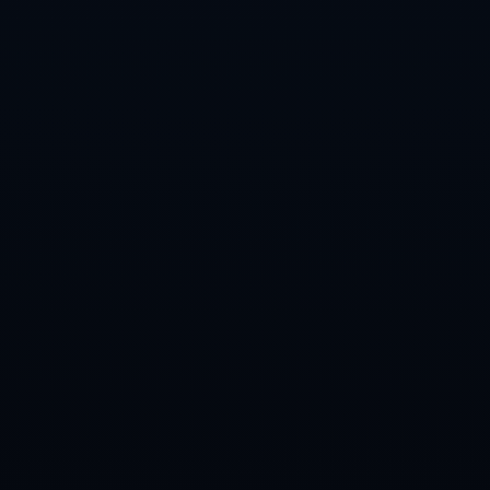
### 小结
这场让人热血沸腾的比赛，不仅为球迷们带来了精彩的视觉
享受，也为各支球队提供了宝贵的技战术参考。邓弗里斯的
双响为国际米兰打开了通向意大利杯决赛的门，而球队在赛
场上所表现出的智慧与谋略，则是他们稳步走向荣耀的关键
所在。在这诸多因素的共同作用下，国际米兰不仅仅是在追
求胜利，更是在践行一种**足球理念**：**强大的团队，基
于每一个坚实的个体**。